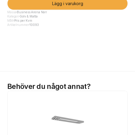
Lägg i varukorg
Mässa
Business Arena Norr
Kategori
Golv & Matta
Mått
Pris per Kvm
Artikelnummer
10093
Behöver du något annat?