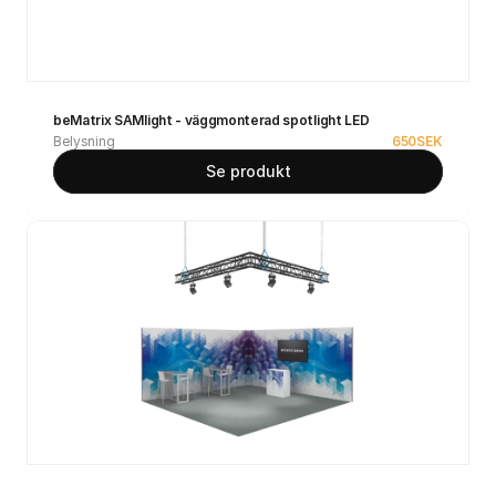
beMatrix SAMlight - väggmonterad spotlight LED
Belysning
650
SEK
Se produkt