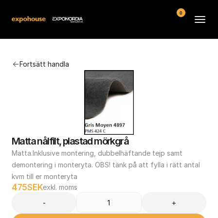
0
Arenor
Fortsätt handla
Vanliga frågor
Kontakt
Köpvillkor
Matta nålfilt, plastad mörkgrå
Matta.Inklusive montering, dubbelhäftande tejp samt 
demontering i monteryta. OBS! tänk på att fylla i rätt antal 
kvm till er monteryta
475
SEK
exkl. moms
-
+