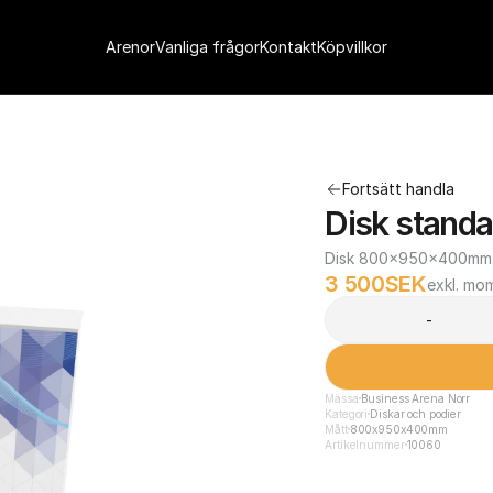
Arenor
Vanliga frågor
Kontakt
Köpvillkor
Fortsätt handla
Disk standa
Disk 800x950x400mm me
3 500
SEK
exkl. mo
-
Mässa
Business Arena Norr
Kategori
Diskar och podier
Mått
800x950x400mm
Artikelnummer
10060