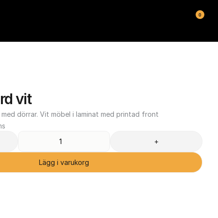
0
rd vit
d dörrar. Vit möbel i laminat med printad front
ms
+
Lägg i varukorg