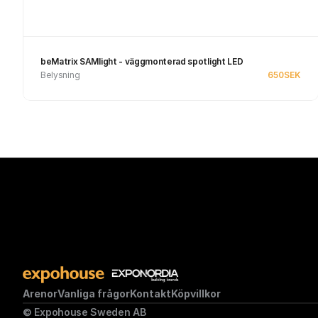
beMatrix SAMlight - väggmonterad spotlight LED
Belysning
650
SEK
Se produkt
Arenor
Vanliga frågor
Kontakt
Köpvillkor
© Expohouse Sweden AB