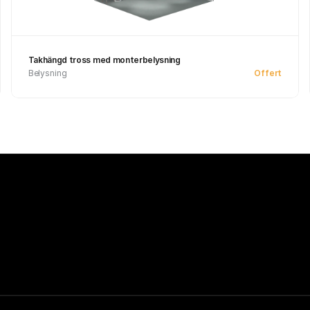
Takhängd tross med monterbelysning
Belysning
Offert
Se produkt