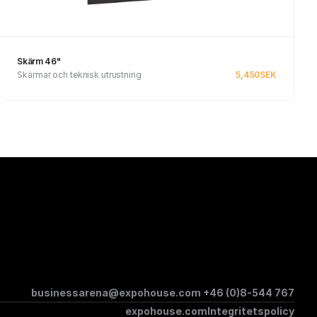
Skärm 46"
Skärmar och teknisk utrustning
5,450
SEK
Se produkt
businessarena@expohouse.com 
+46 (0)8-544 767
expohouse.com
Integritetspolicy